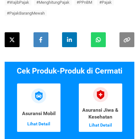
#WajibPajak
#MenghitungPajak
#PPnBM
#Pajak
#PajakBarangMewah
Cek Produk-Produk di Cermati
Asuransi Jiwa &
Asuransi Mobil
Kesehatan
Lihat Detail
Lihat Detail