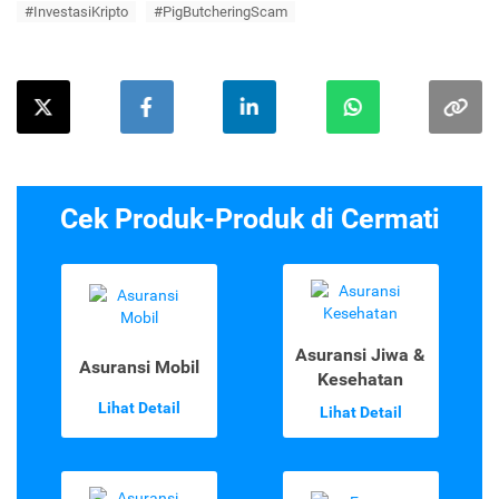
#InvestasiKripto
#PigButcheringScam
Cek Produk-Produk di Cermati
Asuransi Jiwa &
Asuransi Mobil
Kesehatan
Lihat Detail
Lihat Detail