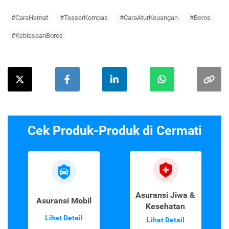
#CaraHemat
#TeaserKompas
#CaraAturKeuangan
#Boros
#KebiasaanBoros
Cek Produk-Produk di Cermati
Asuransi Jiwa &
Asuransi Mobil
Kesehatan
Lihat Detail
Lihat Detail