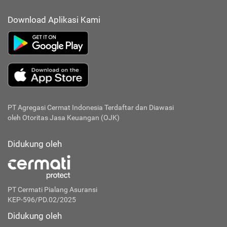
Download Aplikasi Kami
PT Agregasi Cermat Indonesia
Terdaftar dan Diawasi
oleh Otoritas Jasa Keuangan (OJK)
Didukung oleh
PT Cermati Pialang Asuransi
KEP-596/PD.02/2025
Didukung oleh