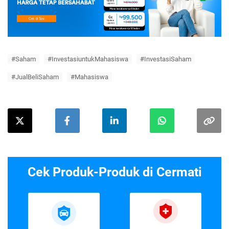
#Saham
#InvestasiuntukMahasiswa
#InvestasiSaham
#JualBeliSaham
#Mahasiswa
Cek Produk-Produk di Cermati