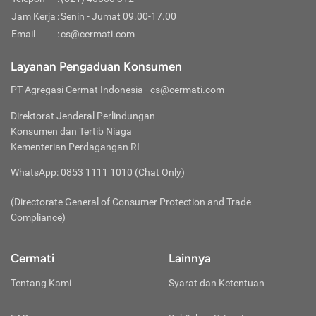
tidak diperuntukkan untuk kendaraan bermotor atau
Jam Kerja
:
Senin - Jumat 09.00-17.00
melanggar rambu-rambu lalu-lintas.
Email
:
cs@cermati.com
Layanan Pengaduan Konsumen
PT Agregasi Cermat Indonesia
- cs@cermati.com
Direktorat Jenderal Perlindungan
Konsumen dan Tertib Niaga
Kementerian Perdagangan RI
WhatsApp: 0853 1111 1010 (Chat Only)
(Directorate General of Consumer Protection and Trade
Compliance)
Cermati
Lainnya
Tentang Kami
Syarat dan Ketentuan