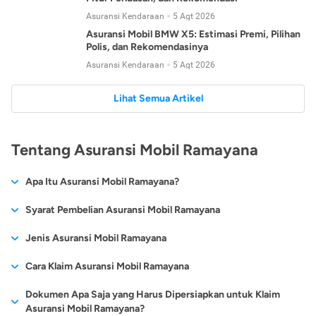
Asuransi Kendaraan
5 Agt 2026
Asuransi Mobil BMW X5: Estimasi Premi, Pilihan
Polis, dan Rekomendasinya
Asuransi Kendaraan
5 Agt 2026
Lihat Semua Artikel
Tentang Asuransi Mobil Ramayana
Apa Itu Asuransi Mobil Ramayana?
Syarat Pembelian Asuransi Mobil Ramayana
Sebagai salah satu
perusahaan asuransi terbaik
, untuk
Jenis Asuransi Mobil Ramayana
mendapatkan polis asuransi mobil Ramayana, Anda harus
Asuransi mobil Ramayana memiliki 2
jenis asuransi mobil
untuk
Cara Klaim Asuransi Mobil Ramayana
mempersiapkan dokumen-dokumen penting seperti:
menjaga agar mobil Anda tetap aman, diantaranya adalah:
Berikut adalah beberapa prosedur dari Ramayana untuk
Fotokopi KTP/SIM/KITAS.
Dokumen Apa Saja yang Harus Dipersiapkan untuk Klaim
Asuransi Mobil All Risk Ramayana
Fotokopi STNK.
mengajukan klaim asuransi mobil
:
Asuransi Mobil Ramayana?
PT Asuransi Ramayana Tbk didirikan tanggal 6 Agustus 1956