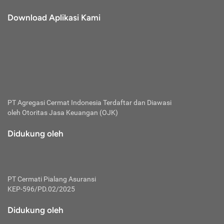
laik jalan
aman.
dihitung berdasarkan jumlah ganti rugi.
Memasuki atau melewati jalan tertutup, terlarang,
Download Aplikasi Kami
SRCCTS (Strike Riot Civil Commotion Terrorism &
tidak diperuntukkan untuk Kendaraan Bermotor atau
Sabotage):
Keruginan yang disebabkan oleh peristiwa huru-
melanggar rambu-rambu lalu-lintas
hara, kerusuhan, terorisme, dan sabotase).
Pertanggungan ini tidak menjamin kehilangan keuntungan,
Tertanggung:
Seseorang yang tercantum secara sah
upah, berkurangnya harga atau kerugian keuangan lainnya
tercantum dalam polis asuransi untuk menerima manfaat
yang diderita Tertanggung.
dari polis tersebut.
Total Loss Only:
Asuransi ini hanya akan memberikan
jaminan atas kehilangan (adanya pencurian terhadap mobil)
atau kerusakan dengan nilai kerugian mencapai lebih dari
PT Agregasi Cermat Indonesia
Terdaftar dan Diawasi
75% dari harga mobil seperti yang telah disebutkan di dalam
oleh Otoritas Jasa Keuangan (OJK)
polis.
Uang Pertanggungan:
Harga beli sebuah kendaraan saat
Didukung oleh
dimulainya masa pertanggungan dan tercatat dalam polis
asuransi yang bersangkutan yang merupakan batas
maksimum tanggung jawab dari penanggung dalam
perjanjijan asuransi.
PT Cermati Pialang Asuransi
KEP-596/PD.02/2025
Didukung oleh