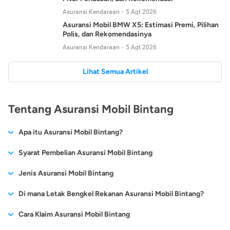
Asuransi Kendaraan
5 Agt 2026
Asuransi Mobil BMW X5: Estimasi Premi, Pilihan
Polis, dan Rekomendasinya
Asuransi Kendaraan
5 Agt 2026
Lihat Semua Artikel
Tentang Asuransi Mobil Bintang
Apa itu Asuransi Mobil Bintang?
Syarat Pembelian Asuransi Mobil Bintang
Sebagai salah satu perusahaan
asuransi terbaik
, untuk
Jenis Asuransi Mobil Bintang
mendapatkan polis asuransi mobil Bintang, Anda harus
Asuransi mobil Bintang memiliki 2
jenis asuransi mobil
untuk
Di mana Letak Bengkel Rekanan Asuransi Mobil Bintang?
mempersiapkan dokumen-dokumen penting seperti:
menjaga agar mobil Anda tetap aman, diantaranya adalah:
Asuransi Bintang tentunya memiliki bengkel rekanan yang
Fotokopi KTP/SIM/KITAS
Cara Klaim Asuransi Mobil Bintang
Asuransi Mobil All Risk Bintang
Fotokopi STNK
bekerja untuk menangani klaim ataupun perbaikan dari