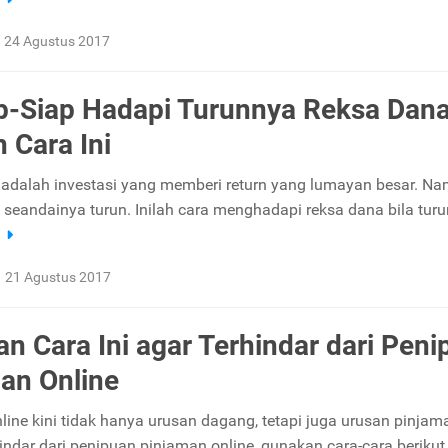
24 Agustus 2017
p-Siap Hadapi Turunnya Reksa Dan
 Cara Ini
adalah investasi yang memberi return yang lumayan besar. Na
p seandainya turun. Inilah cara menghadapi reksa dana bila turu
a
21 Agustus 2017
n Cara Ini agar Terhindar dari Peni
an Online
line kini tidak hanya urusan dagang, tetapi juga urusan pinjam
ndar dari penipuan pinjaman online, gunakan cara-cara berikut 