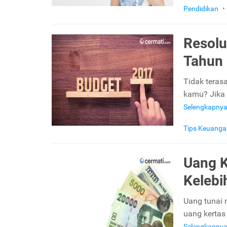
Pendidikan
•
Resolu
Tahun
Tidak teras
kamu? Jika 
Selengkapny
Tips Keuanga
Uang K
Kelebi
Uang tunai 
uang kertas
Selengkapny