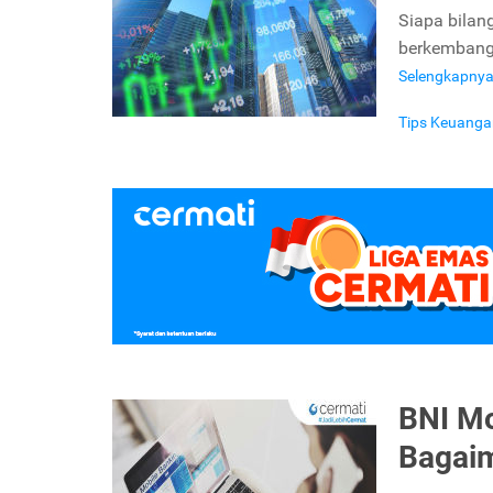
Siapa bilan
berkembang 
Selengkapny
Tips Keuanga
BNI Mo
Bagai