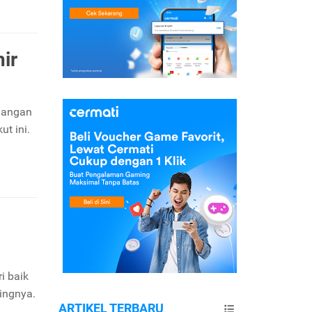
ir
euangan
t ini.
i baik
ingnya.
ARTIKEL TERBARU