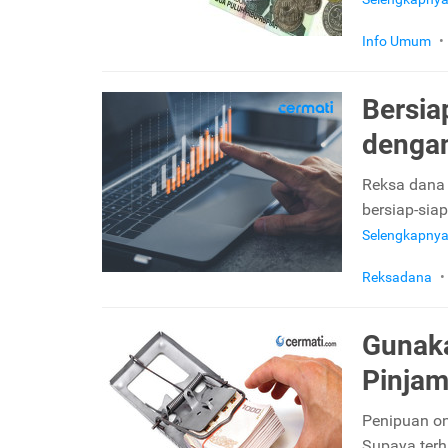
Info Umum
•
Bersia
dengan
Reksa dana 
bersiap-sia
Selengkapny
Reksadana
•
Gunaka
Pinjam
Penipuan on
Supaya terhi