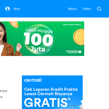
Akun
Masuk
Daftar
anya
ra