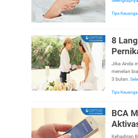
Selengkapny
Tips Keuanga
8 Lan
Pernik
Jika Anda i
menelan bia
3 bulan.
Sel
Tips Keuanga
BCA Mo
Aktiva
Kehadiran 