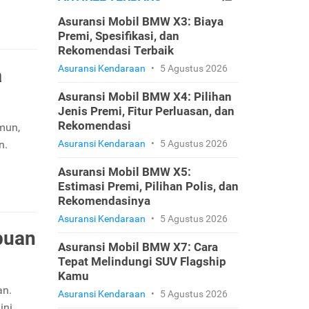
Asuransi Mobil BMW X3: Biaya
Premi, Spesifikasi, dan
Rekomendasi Terbaik
Asuransi Kendaraan
•
5 Agustus 2026
a
Asuransi Mobil BMW X4: Pilihan
Jenis Premi, Fitur Perluasan, dan
Rekomendasi
mun,
n.
Asuransi Kendaraan
•
5 Agustus 2026
Asuransi Mobil BMW X5:
Estimasi Premi, Pilihan Polis, dan
Rekomendasinya
Asuransi Kendaraan
•
5 Agustus 2026
puan
Asuransi Mobil BMW X7: Cara
Tepat Melindungi SUV Flagship
Kamu
an.
Asuransi Kendaraan
•
5 Agustus 2026
ini.