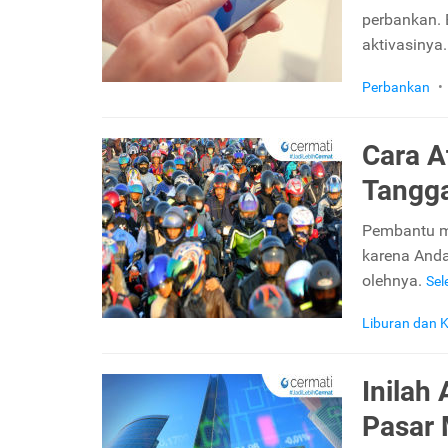
perbankan. B
aktivasinya
Perbankan
•
Cara A
Tangg
Pembantu m
karena Anda
olehnya.
Se
Liburan dan K
Inilah
Pasar