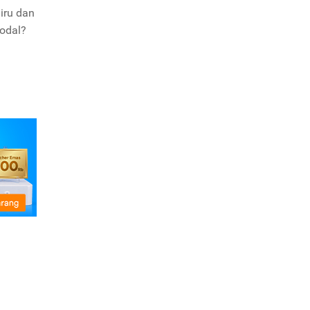
iru dan
modal?