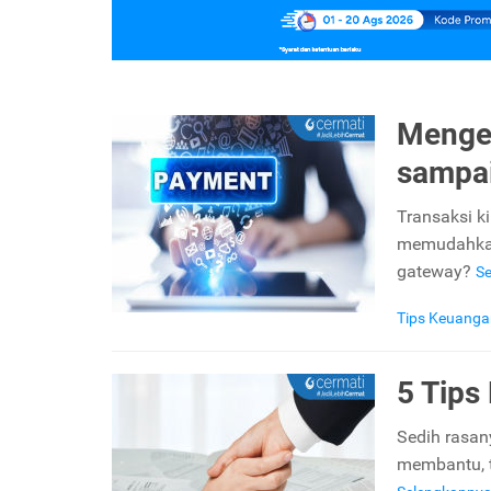
Mengen
sampai
Transaksi k
memudahkan 
gateway?
S
Tips Keuanga
5 Tips
Sedih rasan
membantu, ta