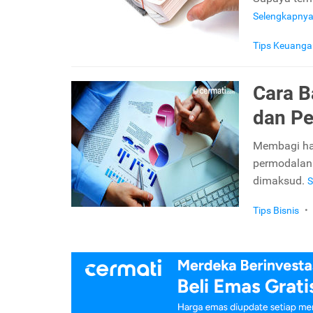
Selengkapny
Tips Keuanga
Cara B
dan Pe
Membagi has
permodalann
dimaksud.
S
Tips Bisnis
•