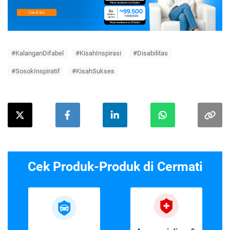
#KalanganDifabel
#KisahInspirasi
#Disabilitas
#SosokInspiratif
#KisahSukses
Cek Produk-Produk di Cermati