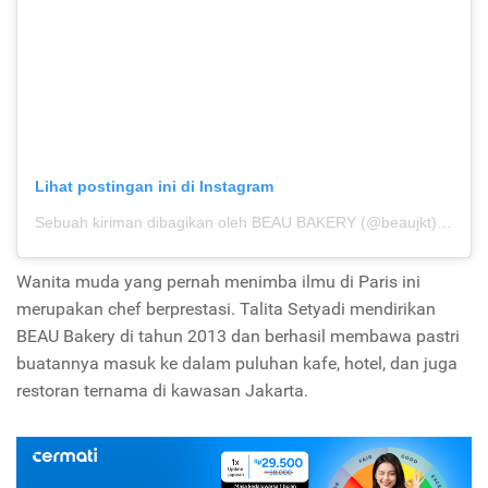
Lihat postingan ini di Instagram
Sebuah kiriman dibagikan oleh BEAU BAKERY (@beaujkt)
pada
Wanita muda yang pernah menimba ilmu di Paris ini
merupakan chef berprestasi. Talita Setyadi mendirikan
BEAU Bakery di tahun 2013 dan berhasil membawa pastri
buatannya masuk ke dalam puluhan kafe, hotel, dan juga
restoran ternama di kawasan Jakarta.