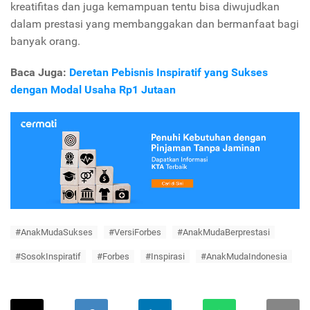
kreatifitas dan juga kemampuan tentu bisa diwujudkan
dalam prestasi yang membanggakan dan bermanfaat bagi
banyak orang.
Baca Juga:
Deretan Pebisnis Inspiratif yang Sukses
dengan Modal Usaha Rp1 Jutaan
#AnakMudaSukses
#VersiForbes
#AnakMudaBerprestasi
#SosokInspiratif
#Forbes
#Inspirasi
#AnakMudaIndonesia