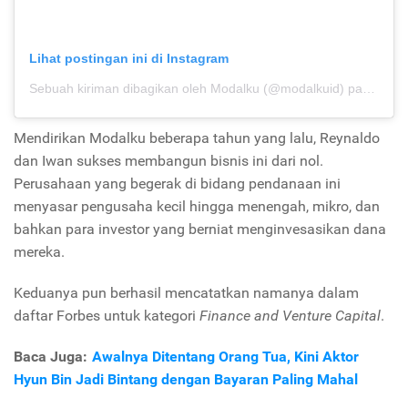
Lihat postingan ini di Instagram
Sebuah kiriman dibagikan oleh Modalku (@modalkuid)
pada
4 Me
Mendirikan Modalku beberapa tahun yang lalu, Reynaldo
dan Iwan sukses membangun bisnis ini dari nol.
Perusahaan yang begerak di bidang pendanaan ini
menyasar pengusaha kecil hingga menengah, mikro, dan
bahkan para investor yang berniat menginvesasikan dana
mereka.
Keduanya pun berhasil mencatatkan namanya dalam
daftar Forbes untuk kategori
Finance and Venture Capital
.
Baca Juga:
Awalnya Ditentang Orang Tua, Kini Aktor
Hyun Bin Jadi Bintang dengan Bayaran Paling Mahal