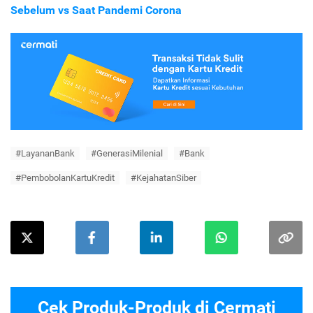
Sebelum vs Saat Pandemi Corona
#LayananBank
#GenerasiMilenial
#Bank
#PembobolanKartuKredit
#KejahatanSiber
Cek Produk-Produk di Cermati