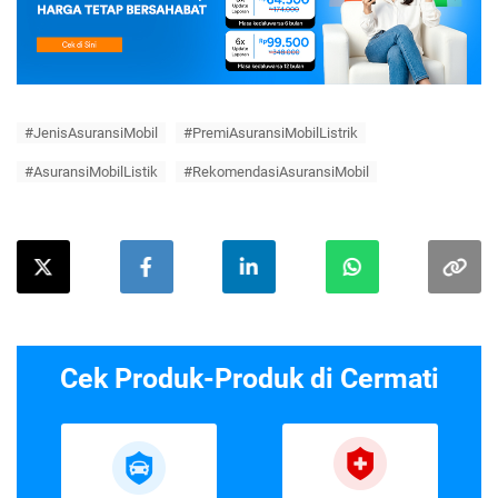
#JenisAsuransiMobil
#PremiAsuransiMobilListrik
#AsuransiMobilListik
#RekomendasiAsuransiMobil
Cek Produk-Produk di Cermati