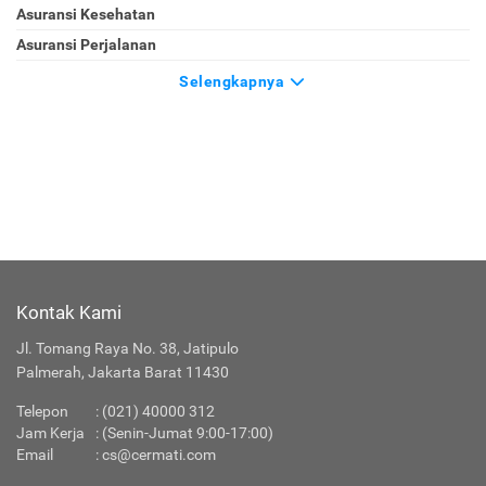
Asuransi Kesehatan
Asuransi Perjalanan
Selengkapnya
Kontak Kami
Jl. Tomang Raya No. 38, Jatipulo
Palmerah, Jakarta Barat 11430
Telepon
:
(021) 40000 312
Jam Kerja
: (Senin-Jumat 9:00-17:00)
Email
:
cs@cermati.com