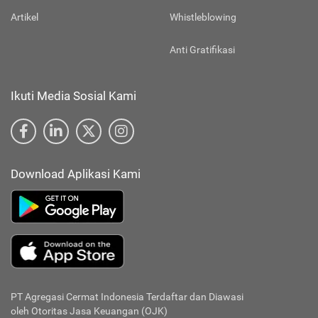
Artikel
Whistleblowing
Anti Gratifikasi
Ikuti Media Sosial Kami
Download Aplikasi Kami
PT Agregasi Cermat Indonesia
Terdaftar dan Diawasi
oleh Otoritas Jasa Keuangan (OJK)