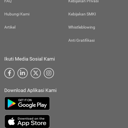
FAQ
Kebijakan Privasi
Hubungi Kami
Kebijakan SMKI
Artikel
Whistleblowing
Anti Gratifikasi
Ikuti Media Sosial Kami
Download Aplikasi Kami