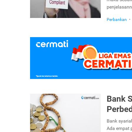
penjelasan
Perbankan
•
Bank S
Perbed
Bank syaria
Ada empat p