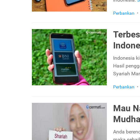
S
Perbankan
•
Terbesa
Indone
Indonesia k
Hasil pengg
Syariah Man
Perbankan
•
Mau Na
Mudha
Anda berenc
maka sebaik