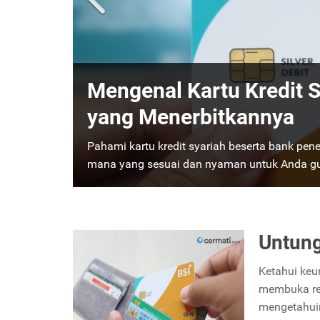
Deposito Syariah vs Ko
yang Menguntungkan?
Ada perbedaan antara deposito konvensional
dan manakah yang menguntungkan? Temukan 
Selengkapnya
Untung
Ketahui keu
membuka rek
mengetahui