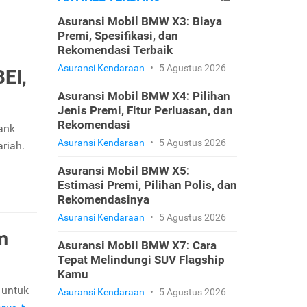
Asuransi Mobil BMW X3: Biaya
Premi, Spesifikasi, dan
Rekomendasi Terbaik
Asuransi Kendaraan
•
5 Agustus 2026
BEI,
Asuransi Mobil BMW X4: Pilihan
Jenis Premi, Fitur Perluasan, dan
Rekomendasi
Bank
Asuransi Kendaraan
•
5 Agustus 2026
riah.
Asuransi Mobil BMW X5:
Estimasi Premi, Pilihan Polis, dan
Rekomendasinya
Asuransi Kendaraan
•
5 Agustus 2026
m
Asuransi Mobil BMW X7: Cara
Tepat Melindungi SUV Flagship
Kamu
 untuk
Asuransi Kendaraan
•
5 Agustus 2026