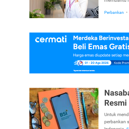
membantu n
Perbankan
•
Nasaba
Resmi 
Untuk menda
perbankan sy
Indonesia.