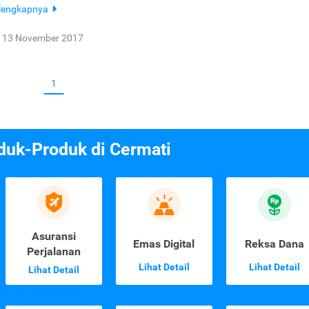
lengkapnya
13 November 2017
1
duk-Produk di Cermati
Asuransi
Emas Digital
Reksa Dana
Perjalanan
Lihat Detail
Lihat Detail
Lihat Detail