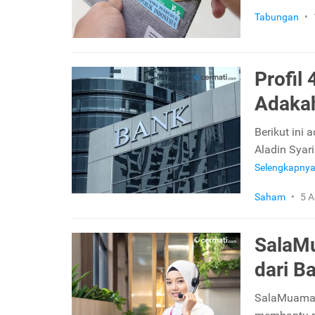
Tabungan
•
Profil
Adakah
Berikut ini
Aladin Syar
Selengkapny
Saham
•
5 A
SalaMu
dari B
SalaMuamala