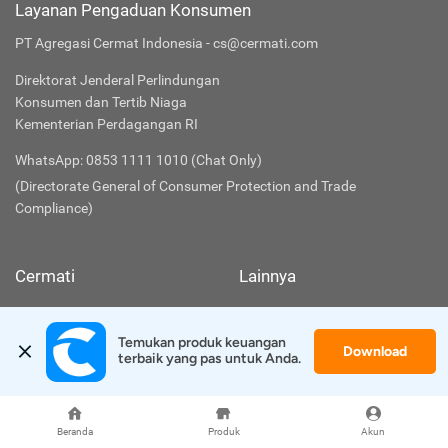
Layanan Pengaduan Konsumen
PT Agregasi Cermat Indonesia - cs@cermati.com
Direktorat Jenderal Perlindungan
Konsumen dan Tertib Niaga
Kementerian Perdagangan RI
WhatsApp: 0853 1111 1010 (Chat Only)
(Directorate General of Consumer Protection and Trade
Compliance)
Cermati
Lainnya
Tentang Kami
Syarat & Ketentuan
Temukan produk keuangan 
Download
terbaik yang pas untuk Anda.
FAQ
Kebijakan Privasi
Hubungi Kami
Kebijakan SMKI
Beranda
Produk
Akun