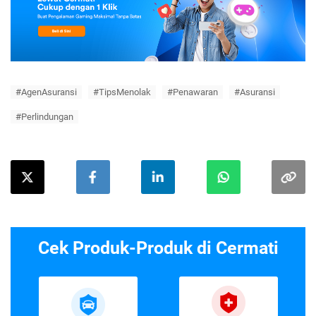
#AgenAsuransi
#TipsMenolak
#Penawaran
#Asuransi
#Perlindungan
Cek Produk-Produk di Cermati