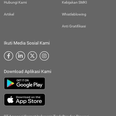
Hubungi Kami
Kebijakan SMKI
Artikel
Whistleblowing
Anti Gratifikasi
Ikuti Media Sosial Kami
Download Aplikasi Kami