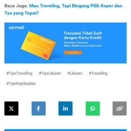
Baca Juga:
Mau Traveling, Tapi Bingung Pilih Koper dan
Tas yang Tepat?
#TipsTravelling
#TipsLiburan
#Liburan
#Travelling
#TipeKepribadian