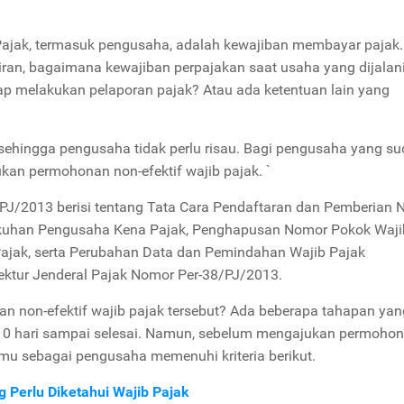
 Pajak, termasuk pengusaha, adalah kewajiban membayar pajak.
ran, bagaimana kewajiban perpajakan saat usaha yang dijalan
ap melakukan pelaporan pajak? Atau ada ketentuan lain yang
sehingga pengusaha tidak perlu risau. Bagi pengusaha yang s
ukan permohonan non-efektif wajib pajak. `
/PJ/2013 berisi tentang Tata Cara Pendaftaran dan Pemberian
ukuhan Pengusaha Kena Pajak, Penghapusan Nomor Pokok Waji
jak, serta Perubahan Data dan Pemindahan Wajib Pajak
ektur Jenderal Pajak Nomor Per-38/PJ/2013.
non-efektif wajib pajak tersebut? Ada beberapa tahapan yan
u 10 hari sampai selesai. Namun, sebelum mengajukan permoho
kamu sebagai pengusaha memenuhi kriteria berikut.
 Perlu Diketahui Wajib Pajak