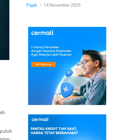
Pajak
•
14 November 2025
wah
 puluh
lama-