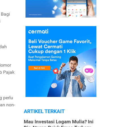
 Bagi
i
udah
 Nomor
b Pajak
g perlu
nan non-
ARTIKEL TERKAIT
Mau Investasi Logam Mulia? Ini