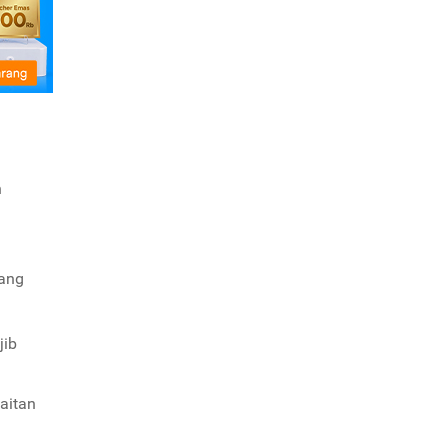
i
n
g
yang
jib
aitan