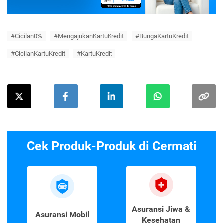
#Cicilan0%
#MengajukanKartuKredit
#BungaKartuKredit
#CicilanKartuKredit
#KartuKredit
Cek Produk-Produk di Cermati
Asuransi Jiwa &
Asuransi Mobil
Kesehatan