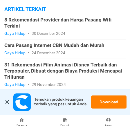
ARTIKEL TERKAIT
8 Rekomendasi Provider dan Harga Pasang Wifi
Terkini
Gaya Hidup
•
30 Desember 2024
Cara Pasang Internet CBN Mudah dan Murah
Gaya Hidup
•
24 Desember 2024
31 Rekomendasi Film Animasi Disney Terbaik dan
Terpopuler, Dibuat dengan Biaya Produksi Mencapai
Triliunan
Gaya Hidup
•
29 November 2024
Daftar 16 Anime Terbaik Sepanjang Masa yang Wajib
Temukan produk keuangan 
Ditonton
Download
terbaik yang pas untuk Anda.
Gaya Hidup
•
29 November 2024
Penuh Laga, Berikut Kumpulan Rekomendasi 16 Film
Beranda
Produk
Akun
Korea Action Terbaik yang Menegangkan