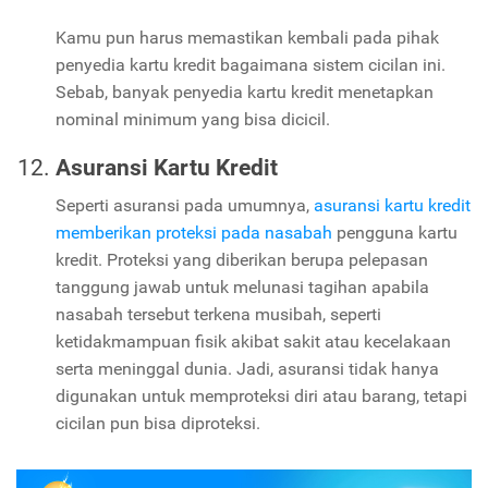
Kamu pun harus memastikan kembali pada pihak
penyedia kartu kredit bagaimana sistem cicilan ini.
Sebab, banyak penyedia kartu kredit menetapkan
nominal minimum yang bisa dicicil.
Asuransi Kartu Kredit
Seperti asuransi pada umumnya,
asuransi kartu kredit
memberikan proteksi pada nasabah
pengguna kartu
kredit. Proteksi yang diberikan berupa pelepasan
tanggung jawab untuk melunasi tagihan apabila
nasabah tersebut terkena musibah, seperti
ketidakmampuan fisik akibat sakit atau kecelakaan
serta meninggal dunia. Jadi, asuransi tidak hanya
digunakan untuk memproteksi diri atau barang, tetapi
cicilan pun bisa diproteksi.