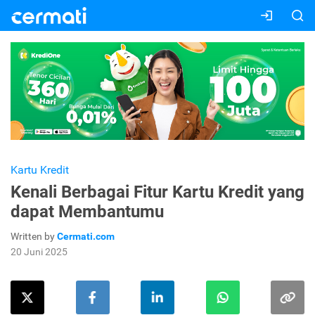
Kartu Kredit
Kenali Berbagai Fitur Kartu Kredit yang
dapat Membantumu
Written by
Cermati.com
20 Juni 2025