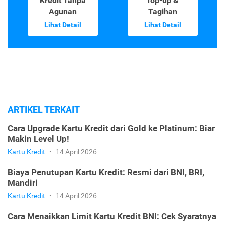
Kredit Tanpa
Top-up &
Agunan
Tagihan
Lihat Detail
Lihat Detail
ARTIKEL TERKAIT
Cara Upgrade Kartu Kredit dari Gold ke Platinum: Biar
Makin Level Up!
Kartu Kredit
•
14 April 2026
Biaya Penutupan Kartu Kredit: Resmi dari BNI, BRI,
Mandiri
Kartu Kredit
•
14 April 2026
Cara Menaikkan Limit Kartu Kredit BNI: Cek Syaratnya