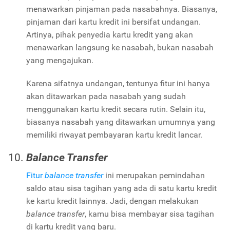
menawarkan pinjaman pada nasabahnya. Biasanya,
pinjaman dari kartu kredit ini bersifat undangan.
Artinya, pihak penyedia kartu kredit yang akan
menawarkan langsung ke nasabah, bukan nasabah
yang mengajukan.
Karena sifatnya undangan, tentunya fitur ini hanya
akan ditawarkan pada nasabah yang sudah
menggunakan kartu kredit secara rutin. Selain itu,
biasanya nasabah yang ditawarkan umumnya yang
memiliki riwayat pembayaran kartu kredit lancar.
Balance Transfer
Fitur
balance transfer
ini merupakan pemindahan
saldo atau sisa tagihan yang ada di satu kartu kredit
ke kartu kredit lainnya. Jadi, dengan melakukan
balance transfer
, kamu bisa membayar sisa tagihan
di kartu kredit yang baru.