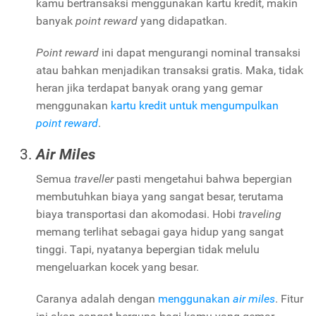
kamu bertransaksi menggunakan kartu kredit, makin
banyak
point reward
yang didapatkan.
Point reward
ini dapat mengurangi nominal transaksi
atau bahkan menjadikan transaksi gratis. Maka, tidak
heran jika terdapat banyak orang yang gemar
menggunakan
kartu kredit untuk mengumpulkan
point reward
.
Air Miles
Semua
traveller
pasti mengetahui bahwa bepergian
membutuhkan biaya yang sangat besar, terutama
biaya transportasi dan akomodasi. Hobi
traveling
memang terlihat sebagai gaya hidup yang sangat
tinggi. Tapi, nyatanya bepergian tidak melulu
mengeluarkan kocek yang besar.
Caranya adalah dengan
menggunakan
air miles
. Fitur