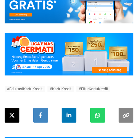
#EdukasiKartuKredit
#KartuKredit
#FiturKartuKredit