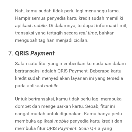
Nah, kamu sudah tidak perlu lagi menunggu lama.
Hampir semua penyedia kartu kredit sudah memiliki
aplikasi
mobile
. Di dalamnya, terdapat informasi limit,
transaksi yang tertagih secara
real time
, bahkan
mengubah tagihan menjadi cicilan.
QRIS
Payment
Salah satu fitur yang memberikan kemudahan dalam
bertransaksi adalah QRIS Payment. Beberapa kartu
kredit sudah menyediakan layanan ini yang tersedia
pada aplikasi
mobile
.
Untuk bertransaksi, kamu tidak perlu lagi membuka
dompet dan mengeluarkan kartu. Sebab, fitur ini
sangat mudah untuk digunakan. Kamu hanya perlu
membuka aplikasi
mobile
penyedia kartu kredit dan
membuka fitur QRIS
Payment
.
Scan
QRIS yang