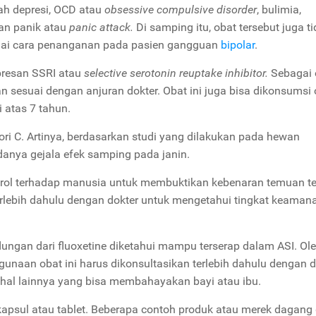
lah depresi, OCD atau
obsessive compulsive disorder
, bulimia,
gan panik atau
panic attack.
Di samping itu, obat tersebut juga t
gai cara penanganan pada pasien gangguan
bipolar
.
epresan SSRI atau
selective serotonin reuptake inhibitor.
Sebagai 
an sesuai dengan anjuran dokter. Obat ini juga bisa dikonsumsi 
 atas 7 tahun.
ori C. Artinya, berdasarkan studi yang dilakukan pada hewan
anya gejala efek samping pada janin.
ntrol terhadap manusia untuk membuktikan kebenaran temuan te
terlebih dahulu dengan dokter untuk mengetahui tingkat keaman
ngan dari fluoxetine diketahui mampu terserap dalam ASI. Ol
gunaan obat ini harus dikonsultasikan terlebih dahulu dengan d
hal lainnya yang bisa membahayakan bayi atau ibu.
kapsul atau tablet. Beberapa contoh produk atau merek dagang 