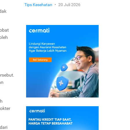
Tips Kesehatan
•
20 Juli 2026
idak
obat
oleh
rsebut.
an
eh
okter
dari