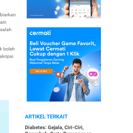
ibiarkan
ain
asalah
k boleh
skripsi
ARTIKEL TERKAIT
Diabetes: Gejala, Ciri-Ciri,