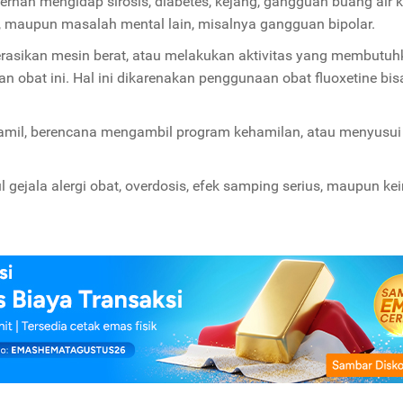
ernah mengidap sirosis, diabetes, kejang, gangguan buang air ke
ng, maupun masalah mental lain, misalnya gangguan bipolar.
asikan mesin berat, atau melakukan aktivitas yang membutuh
n obat ini. Hal ini dikarenakan penggunaan obat fluoxetine bis
 hamil, berencana mengambil program kehamilan, atau menyusui
ul gejala alergi obat, overdosis, efek samping serius, maupun ke