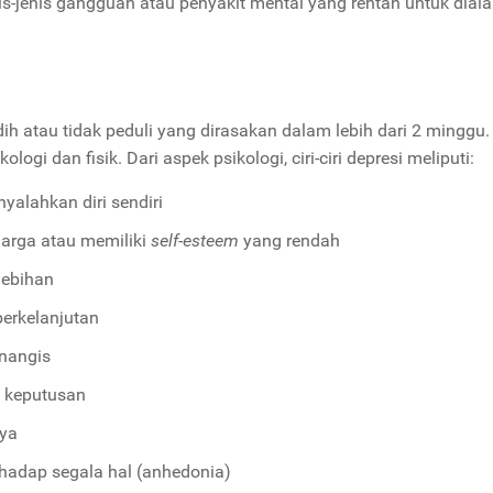
enis-jenis gangguan atau penyakit mental yang rentan untuk dial
h atau tidak peduli yang dirasakan dalam lebih dari 2 minggu. Ci
ologi dan fisik. Dari aspek psikologi, ciri-ciri depresi meliputi:
yalahkan diri sendiri
rharga atau memiliki
self-esteem
yang rendah
lebihan
berkelanjutan
nangis
l keputusan
nya
erhadap segala hal (anhedonia)