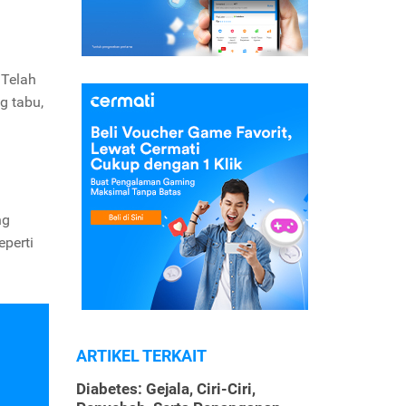
 Telah
g tabu,
ng
perti
ARTIKEL TERKAIT
Diabetes: Gejala, Ciri-Ciri,