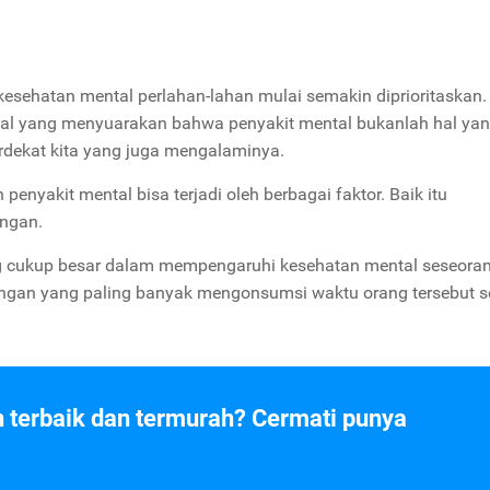
kesehatan mental perlahan-lahan mulai semakin diprioritaskan.
ial yang menyuarakan bahwa penyakit mental bukanlah hal yan
erdekat kita yang juga mengalaminya.
yakit mental bisa terjadi oleh berbagai faktor. Baik itu
ungan.
ng cukup besar dalam mempengaruhi kesehatan mental seseora
kungan yang paling banyak mengonsumsi waktu orang tersebut se
n terbaik dan termurah? Cermati punya