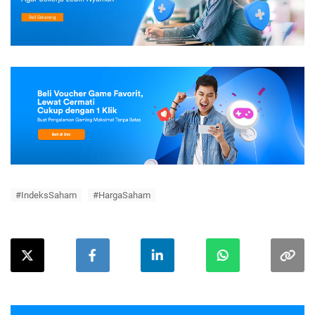
#IndeksSaham
#HargaSaham