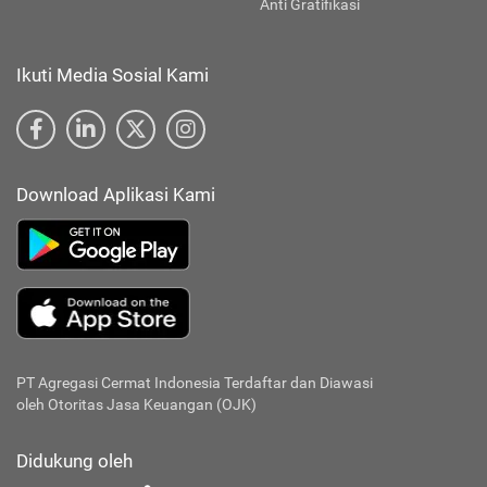
Anti Gratifikasi
Ikuti Media Sosial Kami
Download Aplikasi Kami
PT Agregasi Cermat Indonesia
Terdaftar dan Diawasi
oleh Otoritas Jasa Keuangan (OJK)
Didukung oleh