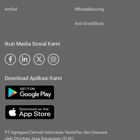
Artikel
Whistleblowing
Anti Gratifikasi
Ikuti Media Sosial Kami
Download Aplikasi Kami
PT Agregasi Cermat Indonesia
Terdaftar dan Diawasi
oleh Otoritas Jasa Keuangan (OJK)