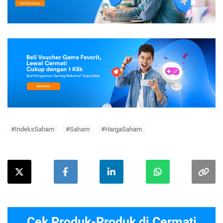
#IndeksSaham
#Saham
#HargaSaham
Cek Produk-Produk di Cermati