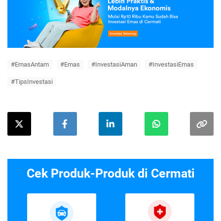
#EmasAntam
#Emas
#InvestasiAman
#InvestasiEmas
#TipsInvestasi
Cek Produk-Produk di Cermati