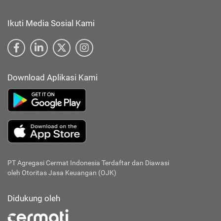
Ikuti Media Sosial Kami
Download Aplikasi Kami
PT Agregasi Cermat Indonesia
Terdaftar dan Diawasi
oleh Otoritas Jasa Keuangan (OJK)
Didukung oleh