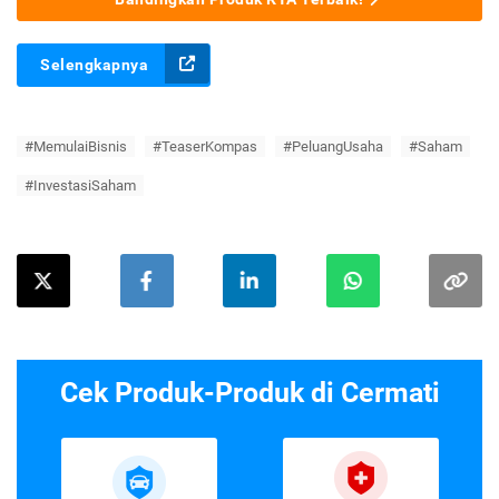
Selengkapnya
#MemulaiBisnis
#TeaserKompas
#PeluangUsaha
#Saham
#InvestasiSaham
Cek Produk-Produk di Cermati