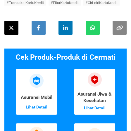
#TransaksiKartuKredit
#FiturKartuKredit
#Ciri-ciriKartuKredit
Cek Produk-Produk di Cermati
Asuransi Jiwa &
Asuransi Mobil
Kesehatan
Lihat Detail
Lihat Detail