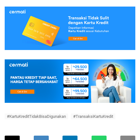
#KartuKreditTidakBisaDigunakan
#TransaksiKartuKredit