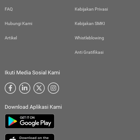
FAQ
Kebijakan Privasi
Hubungi Kami
Kebijakan SMKI
Artikel
Whistleblowing
Anti Gratifikasi
Ikuti Media Sosial Kami
Download Aplikasi Kami