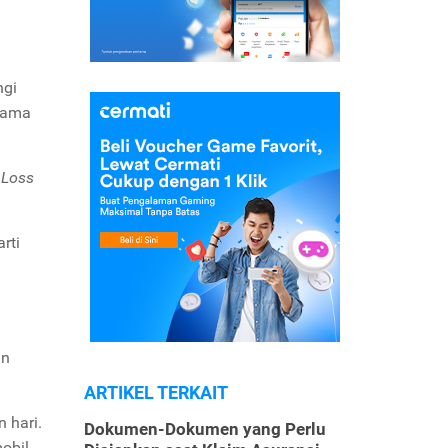
ngi
elama
 Loss
rti
an
ARTIKEL TERKAIT
 hari.
Dokumen-Dokumen yang Perlu
obil