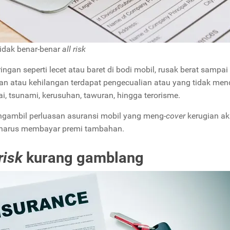
idak benar-benar
all risk
ngan seperti lecet atau baret di bodi mobil, rusak berat sampa
an atau kehilangan terdapat pengecualian atau yang tidak me
dai, tsunami, kerusuhan, tawuran, hingga terorisme.
ngambil perluasan asuransi mobil yang meng-
cover
kerugian ak
da harus membayar premi tambahan.
 risk
kurang gamblang