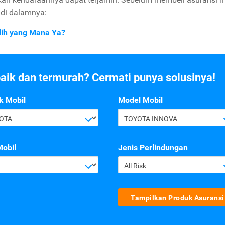
a di dalamnya:
ilih yang Mana Ya?
baik dan termurah? Cermati punya solusinya!
k Mobil
Model Mobil
OTA
TOYOTA INNOVA
Mobil
Jenis Perlindungan
All Risk
Tampilkan Produk Asuransi