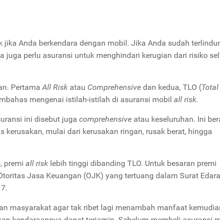
uk jika Anda berkendara dengan mobil. Jika Anda sudah terlindu
a juga perlu asuransi untuk menghindari kerugian dari risiko s
an. Pertama
All Risk
atau
Comprehensive
dan kedua, TLO (
Total
bahas mengenai istilah-istilah di asuransi mobil
all risk.
suransi ini disebut juga
comprehensive
atau keseluruhan. Ini bera
 kerusakan, mulai dari kerusakan ringan, rusak berat, hingga
, premi
all risk
lebih tinggi dibanding TLO. Untuk besaran premi
toritas Jasa Keuangan (OJK) yang tertuang dalam Surat Edar
17.
han masyarakat agar tak ribet lagi menambah manfaat kemudian
kan kendaraannya dapat terjamin. Sebelum membeli asuransi m