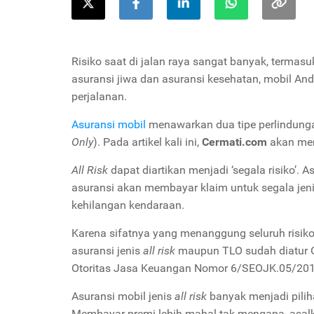
Risiko saat di jalan raya sangat banyak, termas
asuransi jiwa dan asuransi kesehatan, mobil And
perjalanan.
Asuransi mobil
menawarkan dua tipe perlindung
Only
). Pada artikel kali ini,
Cermati.com
akan mem
All Risk
dapat diartikan menjadi ‘segala risiko’. A
asuransi akan membayar klaim untuk segala jenis
kehilangan kendaraan.
Karena sifatnya yang menanggung seluruh risiko
asuransi jenis
all risk
maupun TLO sudah diatur O
Otoritas Jasa Keuangan Nomor 6/SEOJK.05/20
Asuransi mobil jenis
all risk
banyak menjadi pili
Membayar premi lebih mahal tak mengapa, asal