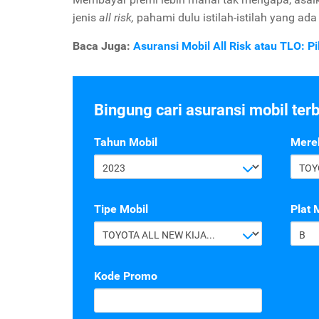
jenis
all risk,
pahami dulu istilah-istilah yang ad
Baca Juga:
Asuransi Mobil All Risk atau TLO: P
Bingung cari asuransi mobil ter
Tahun Mobil
Mere
2023
TOY
Tipe Mobil
Plat 
TOYOTA ALL NEW KIJANG INNOVA G 2.4 A/T DIESEL
B
Kode Promo