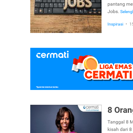
pantang men
Jobs.
Selen
Inspirasi
•
1
8 Oran
Tanggal 8 M
kisah dari 