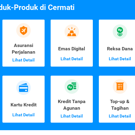
duk-Produk di Cermati
Asuransi
Emas Digital
Reksa Dana
Perjalanan
Lihat Detail
Lihat Detail
Lihat Detail
Kredit Tanpa
Top-up &
Kartu Kredit
Agunan
Tagihan
Lihat Detail
Lihat Detail
Lihat Detail