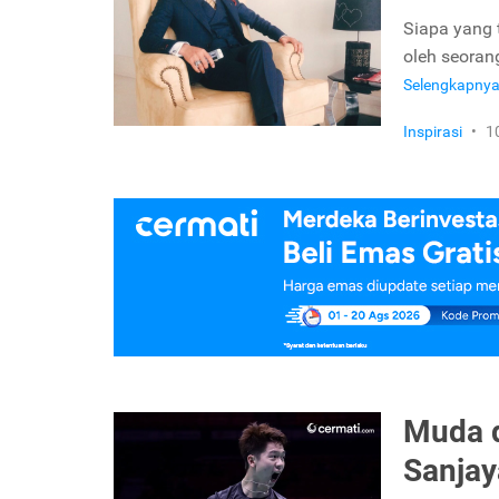
Siapa yang 
oleh seoran
Selengkapny
Inspirasi
•
1
Muda d
Sanjay