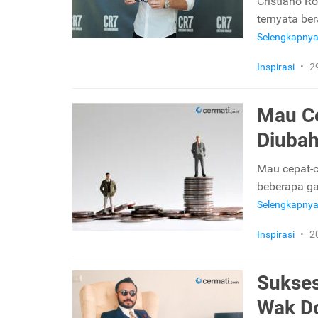
Cristiano R
ternyata be
Selengkapny
Inspirasi
•
2
Mau Ce
Diuba
Mau cepat-c
beberapa ga
Selengkapny
Inspirasi
•
2
Sukses
Wak Do