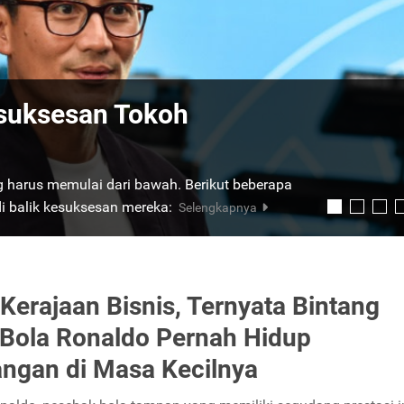
 Orang Terkaya di Dunia
pa yang telah dibuat. Berikut beberapa kata-
ang dapat memotivasi kamu.
Selengkapnya
Kerajaan Bisnis, Ternyata Bintang
Bola Ronaldo Pernah Hidup
ngan di Masa Kecilnya