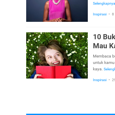
Selengkapny
Inspirasi
•
8
10 Buk
Mau K
Membaca buk
untuk kamu 
kaya.
Selen
Inspirasi
•
2