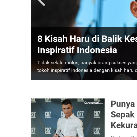
Kata-Kata Inspirasi dari
Kesuksesan bukan hanya perkara pencapaian a
kata inspirasi dari orang terkaya di dunia y
Punya 
Sepak 
Kekura