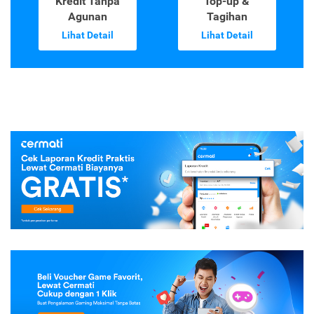
Kredit Tanpa
Top-up &
Agunan
Tagihan
Lihat Detail
Lihat Detail