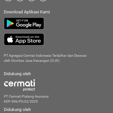
Download Aplikasi Kami
PT Agregasi Cermat Indonesia
Terdaftar dan Diawasi
oleh Otoritas Jasa Keuangan (OJK)
Didukung oleh
PT Cermati Pialang Asuransi
KEP-596/PD.02/2025
Didukung oleh