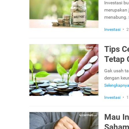
Investasi bu
merupakan j
menabung.
Investasi
•
2
Tips Ce
Tetap 
Gak usah tak
dengan keun
Selengkapny
Investasi
•
1
Mau In
Saham 