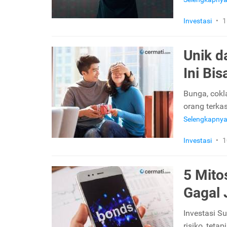
Investasi
•
1
Unik d
Ini Bi
Bunga, cokl
orang terkas
Selengkapny
Investasi
•
1
5 Mito
Gagal 
Investasi S
risiko, tet