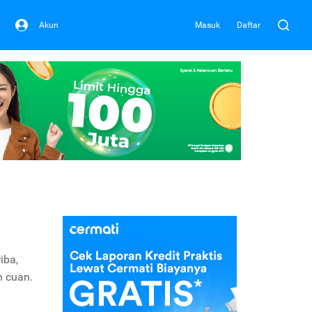
Akun
Masuk
Daftar
iba,
n cuan.