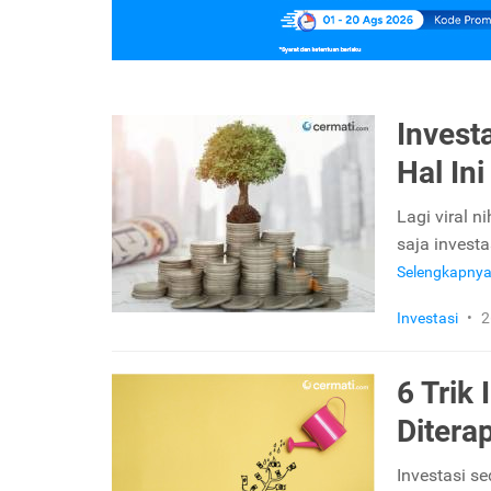
Invest
Hal Ini
Lagi viral n
saja investa
Selengkapny
Investasi
•
2
6 Trik
Ditera
Investasi se