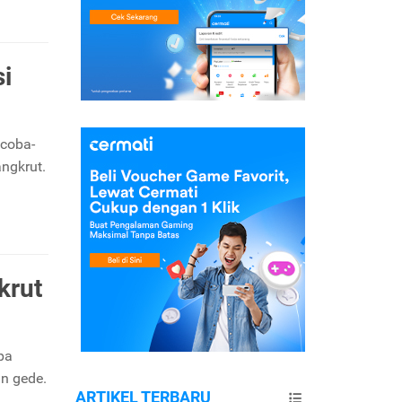
i
 coba-
angkrut.
krut
pa
an gede.
ARTIKEL TERBARU