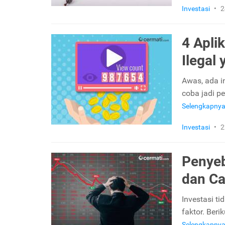
Investasi
•
2
4 Apli
Ilegal
Awas, ada i
coba jadi p
Selengkapny
Investasi
•
2
Penyeb
dan Ca
Investasi t
faktor. Ber
Selengkapny