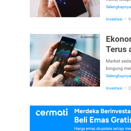
Selengkapny
Investasi
•
9
Ekonom
Terus 
Market sedan
bingung mel
Selengkapny
Investasi
•
2