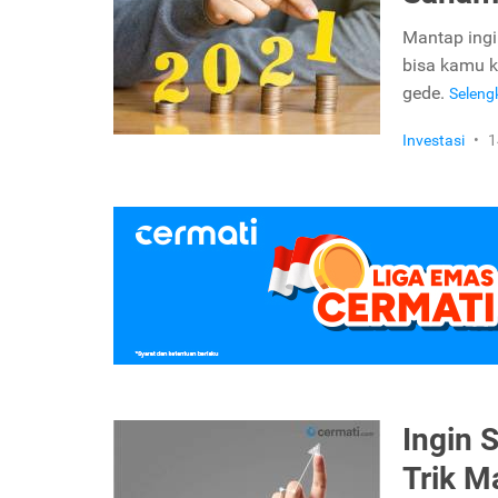
Mantap ingi
bisa kamu k
gede.
Selen
Investasi
•
1
Ingin 
Trik Ma