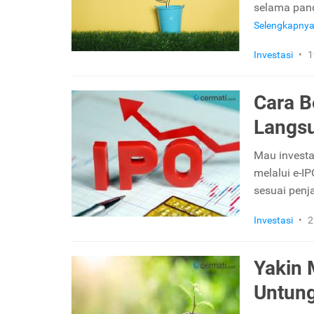
selama pand
Selengkapny
Investasi
•
1
Cara B
Langsu
Mau invest
melalui e-IP
sesuai penj
Investasi
•
2
Yakin 
Untun