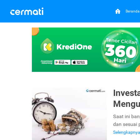
Beranda
Invest
Mengun
Saat ini ban
dan sesuai p
Selengkapny