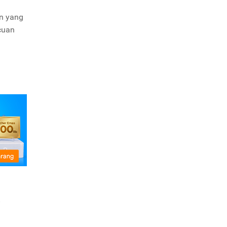
an yang
 cuan
6