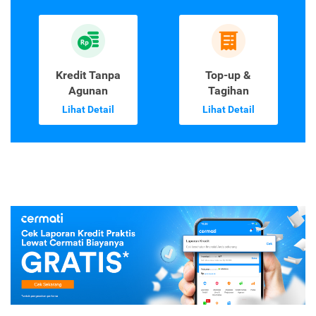
Kredit Tanpa
Top-up &
Agunan
Tagihan
Lihat Detail
Lihat Detail