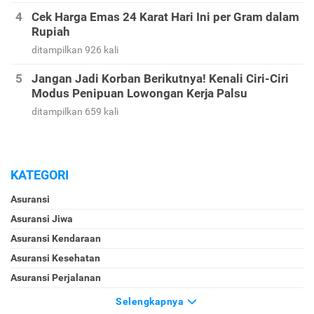
Cek Harga Emas 24 Karat Hari Ini per Gram dalam
Rupiah
ditampilkan 926 kali
Jangan Jadi Korban Berikutnya! Kenali Ciri-Ciri
Modus Penipuan Lowongan Kerja Palsu
ditampilkan 659 kali
KATEGORI
Asuransi
Asuransi Jiwa
Asuransi Kendaraan
Asuransi Kesehatan
Asuransi Perjalanan
Selengkapnya