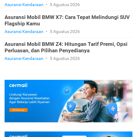
Asuransi Kendaraan
•
5 Agustus 2026
Asuransi Mobil BMW X7: Cara Tepat Melindungi SUV
Flagship Kamu
Asuransi Kendaraan
•
5 Agustus 2026
Asuransi Mobil BMW Z4: Hitungan Tarif Premi, Opsi
Perluasan, dan Pilihan Penyedianya
Asuransi Kendaraan
•
5 Agustus 2026