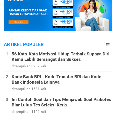
ARTIKEL POPULER
56 Kata-Kata Motivasi Hidup Terbaik Supaya Diri
Kamu Lebih Semangat dan Sukses
ditampilkan 3239 kali
Kode Bank BRI - Kode Transfer BRI dan Kode
Bank Indonesia Lainnya
ditampilkan 1581 kali
Ini Contoh Soal dan Tips Menjawab Soal Psikotes
Biar Lulus Tes Seleksi Kerja
ditampilkan 1126 kali