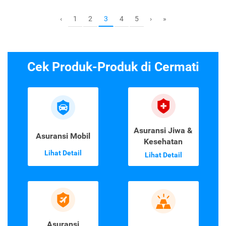
1
2
4
5
‹
3
›
»
Cek Produk-Produk di Cermati
Asuransi Jiwa &
Asuransi Mobil
Kesehatan
Lihat Detail
Lihat Detail
Asuransi