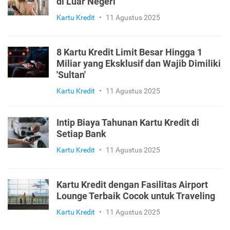
di Luar Negeri
Kartu Kredit
•
11 Agustus 2025
8 Kartu Kredit Limit Besar Hingga 1
Miliar yang Eksklusif dan Wajib Dimiliki
'Sultan'
Kartu Kredit
•
11 Agustus 2025
Intip Biaya Tahunan Kartu Kredit di
Setiap Bank
Kartu Kredit
•
11 Agustus 2025
Kartu Kredit dengan Fasilitas Airport
Lounge Terbaik Cocok untuk Traveling
Kartu Kredit
•
11 Agustus 2025