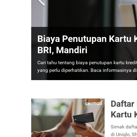
Cara Upgrade Kartu Kred
Biar Makin Level Up!
Ingin limit lebih besar dan promo eksklusif?
kredit dari gold ke platinum lengkap dengan 
Daftar
Kartu 
Simak dafta
di Uniqlo, 