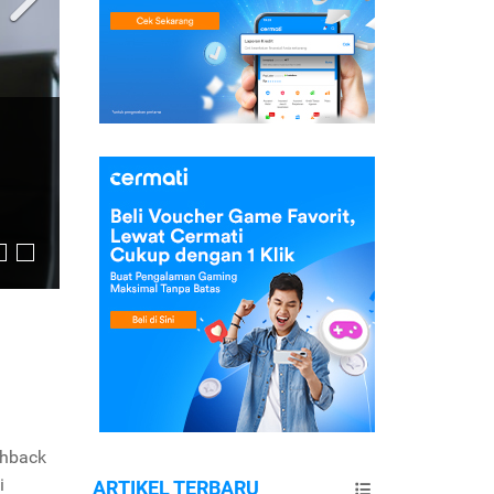
shback
i
ARTIKEL TERBARU