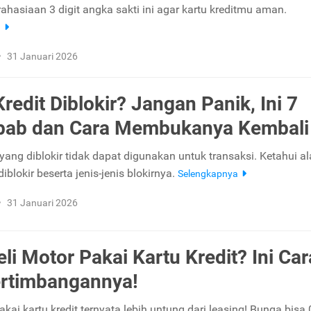
ahasiaan 3 digit angka sakti ini agar kartu kreditmu aman.
a
•
31 Januari 2026
redit Diblokir? Jangan Panik, Ini 7
bab dan Cara Membukanya Kembali
 yang diblokir tidak dapat digunakan untuk transaksi. Ketahui a
diblokir beserta jenis-jenis blokirnya.
Selengkapnya
•
31 Januari 2026
li Motor Pakai Kartu Kredit? Ini Car
rtimbangannya!
akai kartu kredit ternyata lebih untung dari leasing! Bunga bisa