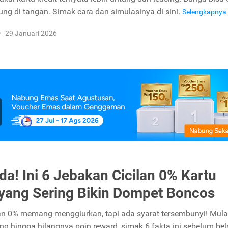
ng di tangan. Simak cara dan simulasinya di sini.
Selengkapnya
•
29 Januari 2026
a! Ini 6 Jebakan Cicilan 0% Kartu
 yang Sering Bikin Dompet Boncos
an 0% memang menggiurkan, tapi ada syarat tersembunyi! Mulai
ong hingga hilangnya poin reward, simak 6 fakta ini sebelum bel