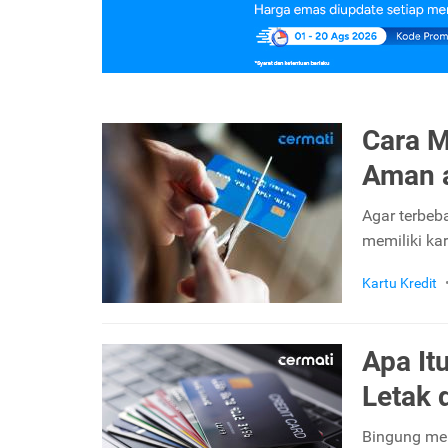
Cara M
Aman a
Agar terbeba
memiliki kar
Kartu Kredit
Apa It
Letak 
Bingung men