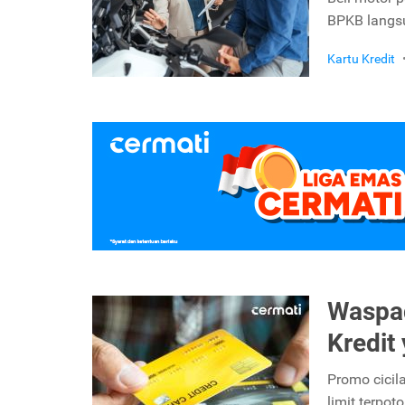
BPKB langsu
Kartu Kredit
Waspad
Kredit
Promo cicil
limit terpot