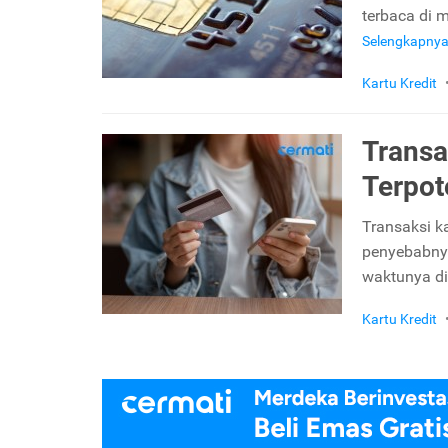
terbaca di 
Selengkapny
Kartu Kredit
Transa
Terpot
Transaksi k
penyebabnya
waktunya di
Kartu Kredit