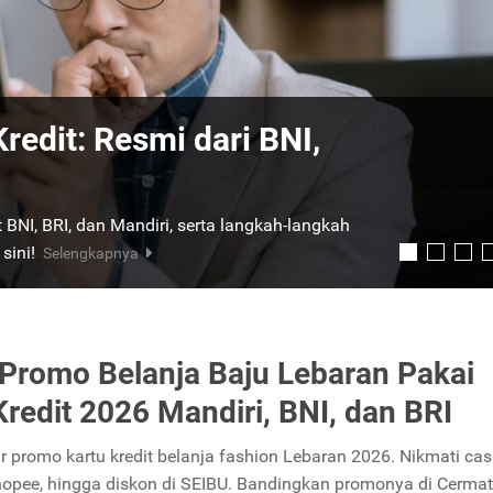
it dari Gold ke Platinum:
 Simak panduan lengkap cara upgrade kartu
persyaratannya.
Selengkapnya
 Promo Belanja Baju Lebaran Pakai
Kredit 2026 Mandiri, BNI, dan BRI
r promo kartu kredit belanja fashion Lebaran 2026. Nikmati ca
Shopee, hingga diskon di SEIBU. Bandingkan promonya di Cermat