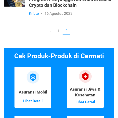
Crypto dan Blockchain
Kripto
•
16 Agustus 2023
1
‹
2
Cek Produk-Produk di Cermati
Asuransi Jiwa &
Asuransi Mobil
Kesehatan
Lihat Detail
Lihat Detail