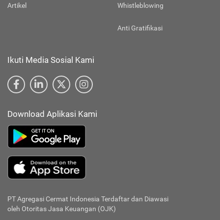
Artikel
Whistleblowing
Anti Gratifikasi
Ikuti Media Sosial Kami
Download Aplikasi Kami
PT Agregasi Cermat Indonesia
Terdaftar dan Diawasi
oleh Otoritas Jasa Keuangan (OJK)