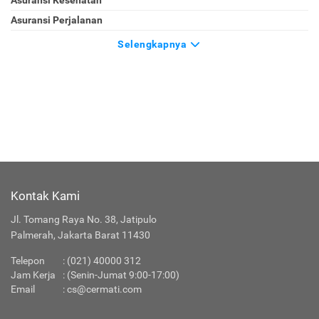
Asuransi Kesehatan
Asuransi Perjalanan
Selengkapnya
Kontak Kami
Jl. Tomang Raya No. 38, Jatipulo
Palmerah, Jakarta Barat 11430
Telepon
:
(021) 40000 312
Jam Kerja
: (Senin-Jumat 9:00-17:00)
Email
:
cs@cermati.com