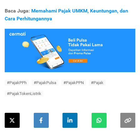
Baca Juga:
Memahami Pajak UMKM, Keuntungan, dan
Cara Perhitungannya
#PajakPPh
#PajakPulsa
#PajakPPN
#Pajak
#PajakTokenListrik