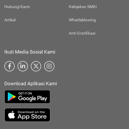
Hubungi Kami
Kebijakan SMKI
Artikel
Whistleblowing
Anti Gratifikasi
Ikuti Media Sosial Kami
Download Aplikasi Kami