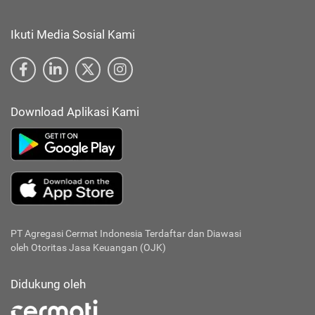
Ikuti Media Sosial Kami
Download Aplikasi Kami
PT Agregasi Cermat Indonesia
Terdaftar dan Diawasi
oleh Otoritas Jasa Keuangan (OJK)
Didukung oleh