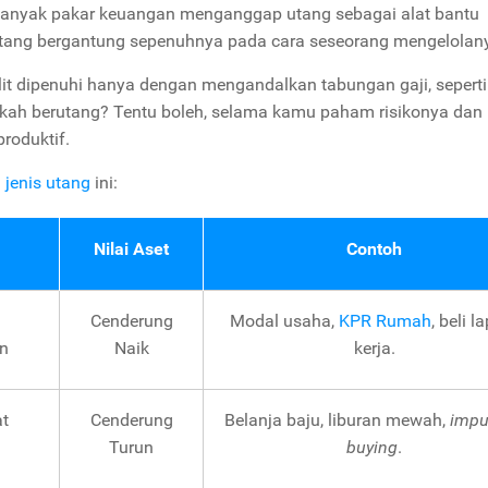
banyak pakar keuangan menganggap utang sebagai alat bantu
 utang bergantung sepenuhnya pada cara seseorang mengelolan
it dipenuhi hanya dengan mengandalkan tabungan gaji, seperti
hkah berutang? Tentu boleh, selama kamu paham risikonya dan
roduktif.
 jenis utang
ini:
Nilai Aset
Contoh
Cenderung
Modal usaha,
KPR Rumah
, beli l
n
Naik
kerja.
t
Cenderung
Belanja baju, liburan mewah,
impu
Turun
buying
.