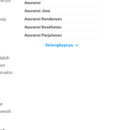
rganya
Asuransi
Asuransi Jiwa
hap.
Asuransi Kendaraan
Asuransi Kesehatan
Asuransi Perjalanan
Selengkapnya
lebih
man
emakin
at
bersih