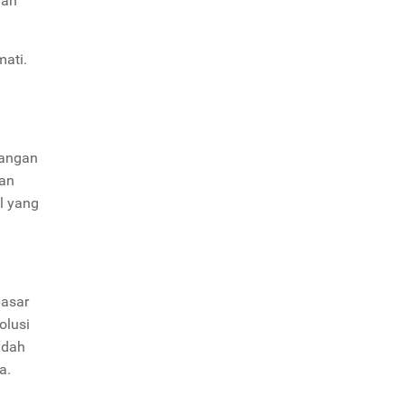
mah
mati.
uangan
lan
al yang
pasar
olusi
udah
a.