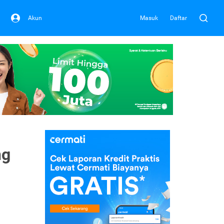
Akun
Masuk
Daftar
ng