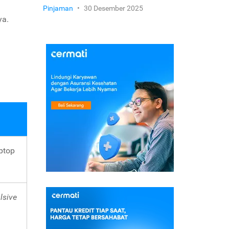
Pinjaman
•
30 Desember 2025
ya.
aptop
lsive