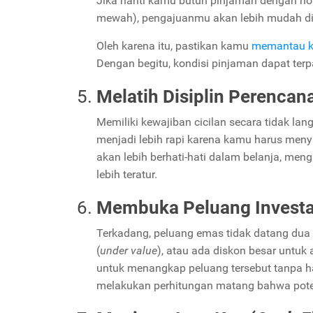
Jika nanti kamu butuh pinjaman dengan nom
mewah), pengajuanmu akan lebih mudah di
Oleh karena itu, pastikan kamu
memantau ko
Dengan begitu, kondisi pinjaman dapat ter
Melatih Disiplin Perenca
Memiliki kewajiban cicilan secara tidak l
menjadi lebih rapi karena kamu harus menyi
akan lebih berhati-hati dalam belanja, men
lebih teratur.
Membuka Peluang Investa
Terkadang, peluang emas tidak datang dua k
(
under value
), atau ada diskon besar untuk 
untuk menangkap peluang tersebut tanpa 
melakukan perhitungan matang bahwa poten