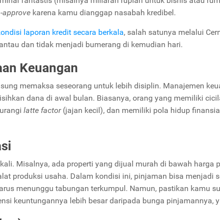
inal fantastis (misalnya miliaran rupiah untuk bisnis atau ru
-
approve
karena kamu dianggap nasabah kredibel.
ndisi laporan kredit secara berkala
, salah satunya melalui Cer
pantau dan tidak menjadi bumerang di kemudian hari.
naan Keuangan
angsung memaksa seseorang untuk lebih disiplin. Manajemen ke
sihkan dana di awal bulan. Biasanya, orang yang memiliki cici
gurangi
latte factor
(jajan kecil), dan memiliki pola hidup finansi
si
ali. Misalnya, ada properti yang dijual murah di bawah harga 
alat produksi usaha. Dalam kondisi ini, pinjaman bisa menjadi s
harus menunggu tabungan terkumpul. Namun, pastikan kamu s
si keuntungannya lebih besar daripada bunga pinjamannya, y