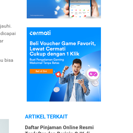
jauhi.
 dicapai
ar
mu bisa
ARTIKEL TERKAIT
Daftar Pinjaman Online Resmi