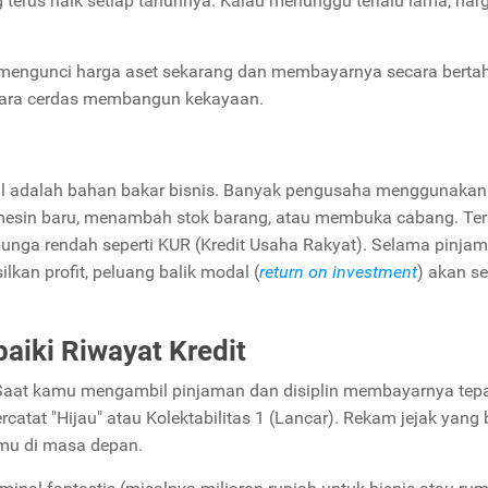
g terus naik setiap tahunnya. Kalau menunggu terlalu lama, ha
 mengunci harga aset sekarang dan membayarnya secara berta
h cara cerdas membangun kekayaan.
al adalah bahan bakar bisnis. Banyak pengusaha menggunakan
 mesin baru, menambah stok barang, atau membuka cabang. Ter
rbunga rendah seperti KUR (Kredit Usaha Rakyat). Selama pinja
lkan profit, peluang balik modal (
return on investment
) akan s
ki Riwayat Kredit
. Saat kamu mengambil pinjaman dan disiplin membayarnya tep
rcatat "Hijau" atau Kolektabilitas 1 (Lancar). Rekam jejak yang 
amu di masa depan.