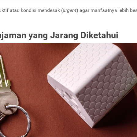
uktif atau kondisi mendesak (
urgent
) agar manfaatnya lebih be
jaman yang Jarang Diketahui