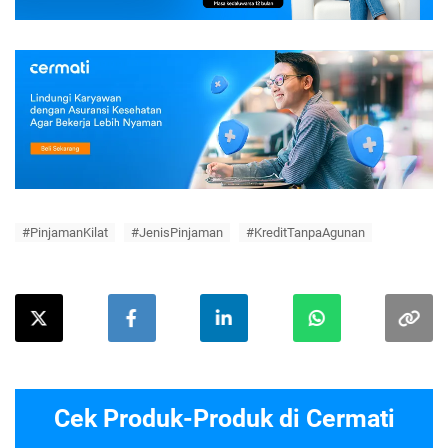
#PinjamanKilat
#JenisPinjaman
#KreditTanpaAgunan
Cek Produk-Produk di Cermati