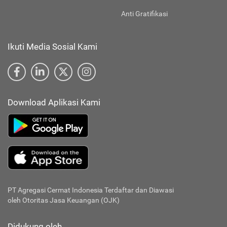
Anti Gratifikasi
Ikuti Media Sosial Kami
Download Aplikasi Kami
PT Agregasi Cermat Indonesia
Terdaftar dan Diawasi
oleh Otoritas Jasa Keuangan (OJK)
Didukung oleh