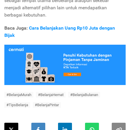
sebagai tempat utama berbelanja ataupun sekedar
menjadi alternatif pilihan lain untuk mendapatkan
berbagai kebutuhan.
Baca Juga:
Cara Belanjakan Uang Rp10 Juta dengan
Bijak
#BelanjaMurah
#BelanjaHemat
#BelanjaBulanan
#TipsBelanja
#BelanjaPintar