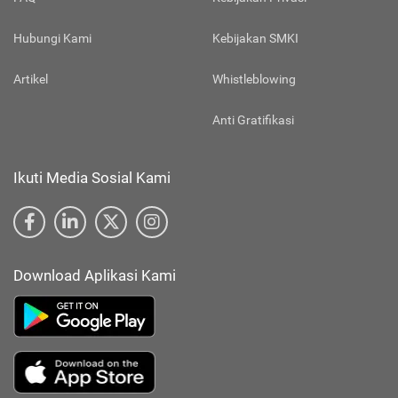
Hubungi Kami
Kebijakan SMKI
Artikel
Whistleblowing
Anti Gratifikasi
Ikuti Media Sosial Kami
Download Aplikasi Kami