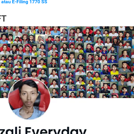
 atau E-Filing 1770 SS
FT