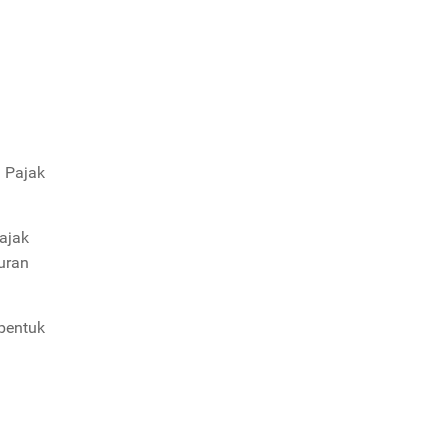
 Pajak
ajak
uran
rbentuk