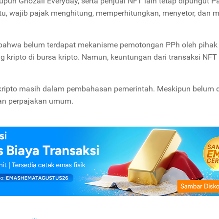
upun Ghozali Everyday, serta penjual NFT lain tetap dipungut P
tu, wajib pajak menghitung, memperhitungkan, menyetor, dan 
ahwa belum terdapat mekanisme pemotongan PPh oleh pihak 
g kripto di bursa kripto. Namun, keuntungan dari transaksi NFT 
kripto masih dalam pembahasan pemerintah. Meskipun belum d
ran perpajakan umum.