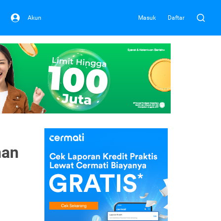
Akun
Masuk
Daftar
nan