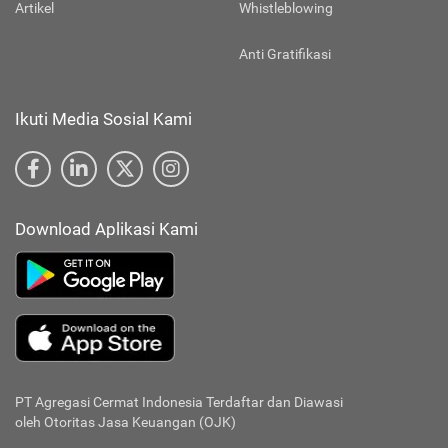
Artikel
Whistleblowing
Anti Gratifikasi
Ikuti Media Sosial Kami
Download Aplikasi Kami
PT Agregasi Cermat Indonesia
Terdaftar dan Diawasi
oleh Otoritas Jasa Keuangan (OJK)