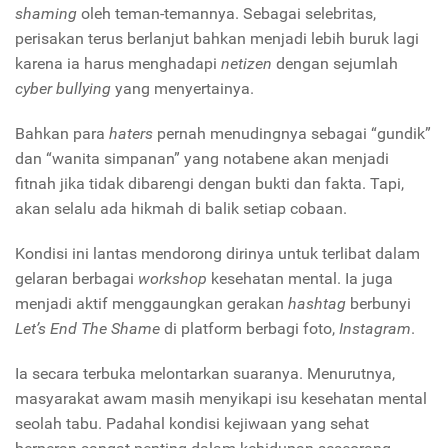
shaming
oleh teman-temannya. Sebagai selebritas,
perisakan terus berlanjut bahkan menjadi lebih buruk lagi
karena ia harus menghadapi
netizen
dengan sejumlah
cyber bullying
yang menyertainya.
Bahkan para
haters
pernah menudingnya sebagai “gundik”
dan “wanita simpanan” yang notabene akan menjadi
fitnah jika tidak dibarengi dengan bukti dan fakta. Tapi,
akan selalu ada hikmah di balik setiap cobaan.
Kondisi ini lantas mendorong dirinya untuk terlibat dalam
gelaran berbagai
workshop
kesehatan mental. Ia juga
menjadi aktif menggaungkan gerakan
hashtag
berbunyi
Let’s End The Shame
di platform berbagi foto,
Instagram
.
Ia secara terbuka melontarkan suaranya. Menurutnya,
masyarakat awam masih menyikapi isu kesehatan mental
seolah tabu. Padahal kondisi kejiwaan yang sehat