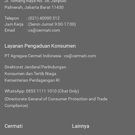
Jl. Tomang Raya No. 38, Jatipulo
Palmerah, Jakarta Barat 11430
Telepon
:
(021) 40000 312
Jam Kerja
: (Senin-Jumat 9:00-17:00)
Email
:
cs@cermati.com
Layanan Pengaduan Konsumen
PT Agregasi Cermat Indonesia - cs@cermati.com
Direktorat Jenderal Perlindungan
Konsumen dan Tertib Niaga
Kementerian Perdagangan RI
WhatsApp: 0853 1111 1010 (Chat Only)
(Directorate General of Consumer Protection and Trade
Compliance)
Cermati
Lainnya