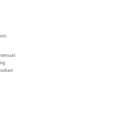
rin.
 memuat
ang
ruskan