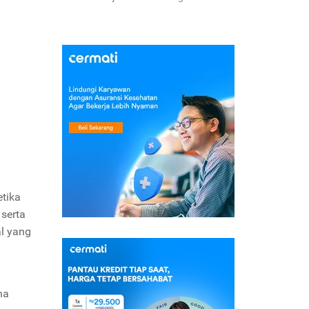
tika
 serta
al yang
na