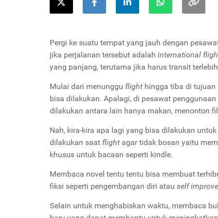
Pergi ke suatu tempat yang jauh dengan pesaw
jika perjalanan tersebut adalah
international fligh
yang panjang, terutama jika harus transit terlebi
Mulai dari menunggu
flight
hingga tiba di tujua
bisa dilakukan. Apalagi, di pesawat penggunaan
dilakukan antara lain hanya makan, menonton fi
Nah, kira-kira apa lagi yang bisa dilakukan unt
dilakukan saat
flight
agar tidak bosan yaitu memb
khusus untuk bacaan seperti kindle.
Membaca novel tentu tentu bisa membuat terhibur
fiksi seperti pengembangan diri atau
self improv
Selain untuk menghabiskan waktu, membaca bu
baru yang dapat membantu untuk meningkatkan k