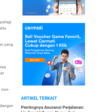
palagi
aktu
an yang
bisa
et
 non-
ARTIKEL TERKAIT
ndangan
Pentingnya Asuransi Perjalanan: