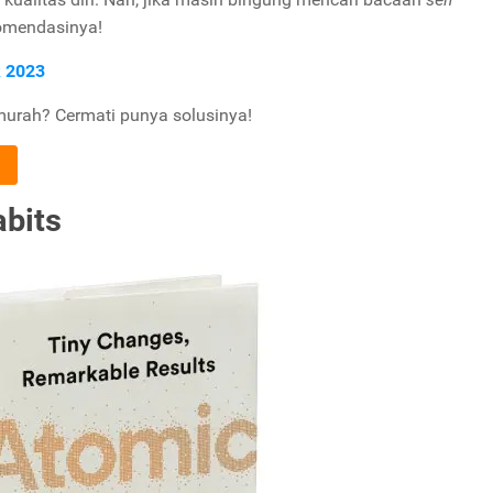
komendasinya!
k 2023
rmurah? Cermati punya solusinya!
bits