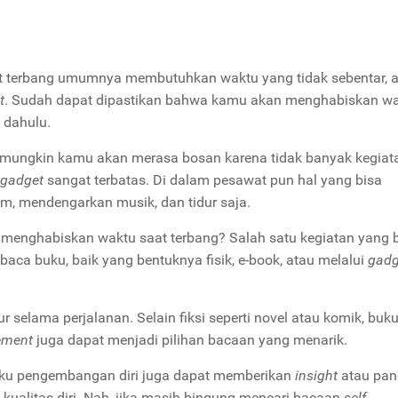
at terbang umumnya membutuhkan waktu yang tidak sebentar, a
t
. Sudah dapat dipastikan bahwa kamu akan menghabiskan w
h dahulu.
n mungkin kamu akan merasa bosan karena tidak banyak kegiat
gadget
sangat terbatas. Di dalam pesawat pun hal yang bisa
lm, mendengarkan musik, dan tidur saja.
uk menghabiskan waktu saat terbang? Salah satu kegiatan yang 
aca buku, baik yang bentuknya fisik, e-book, atau melalui
gadg
 selama perjalanan. Selain fiksi seperti novel atau komik, buku
ement
juga dapat menjadi pilihan bacaan yang menarik.
ku pengembangan diri juga dapat memberikan
insight
atau pa
ualitas diri. Nah, jika masih bingung mencari bacaan
self