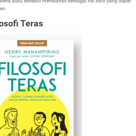
arena buku tersebut membahas berbagai hal kecil yang dapat
pan.
osofi Teras