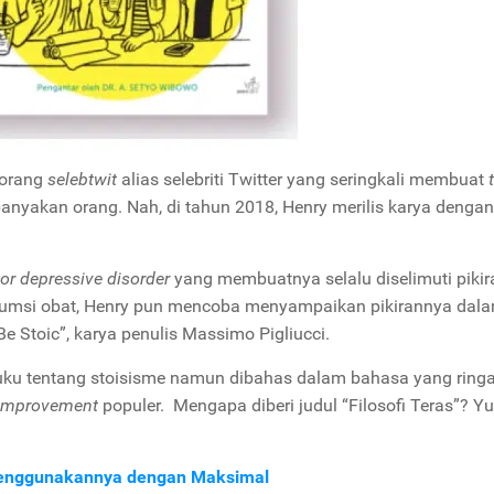
eorang
selebtwit
alias selebriti Twitter yang seringkali membuat
yakan orang. Nah, di tahun 2018, Henry merilis karya dengan
or depressive disorder
yang membuatnya selalu diselimuti pikir
onsumsi obat, Henry pun mencoba menyampaikan pikirannya dal
e Stoic”, karya penulis Massimo Pigliucci.
 buku tentang stoisisme namun dibahas dalam bahasa yang ring
 improvement
populer. Mengapa diberi judul “Filosofi Teras”? Yu
Menggunakannya dengan Maksimal