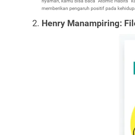
nyaman, kamu bisa baca “Atomic Habits” k
memberikan pengaruh positif pada kehidu
Henry Manampiring: Fil