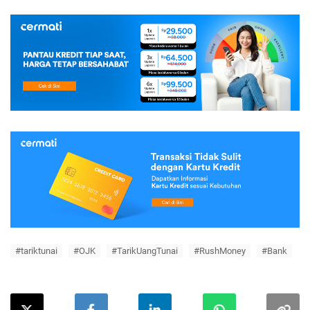
#tariktunai
#OJK
#TarikUangTunai
#RushMoney
#Bank