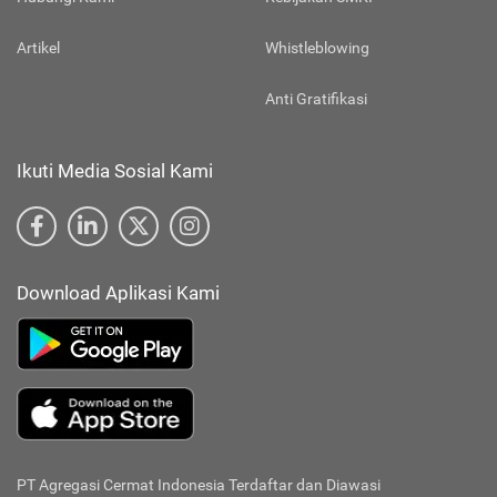
Artikel
Whistleblowing
Anti Gratifikasi
Ikuti Media Sosial Kami
Download Aplikasi Kami
PT Agregasi Cermat Indonesia
Terdaftar dan Diawasi