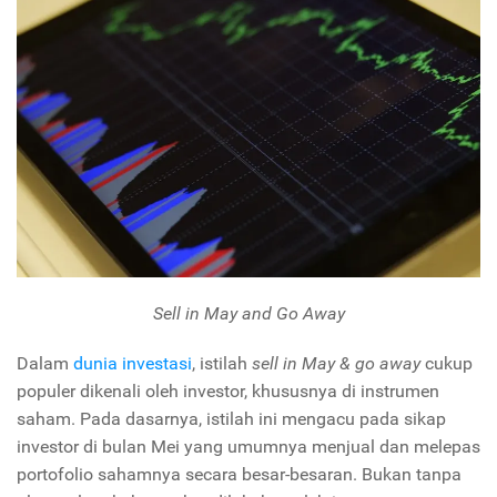
Sell in May and Go Away
Dalam
dunia investasi
, istilah
sell in May & go away
cukup
populer dikenali oleh investor, khususnya di instrumen
saham. Pada dasarnya, istilah ini mengacu pada sikap
investor di bulan Mei yang umumnya menjual dan melepas
portofolio sahamnya secara besar-besaran. Bukan tanpa