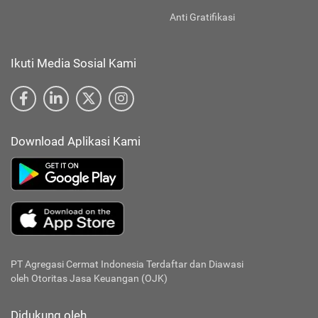
Anti Gratifikasi
Ikuti Media Sosial Kami
Download Aplikasi Kami
PT Agregasi Cermat Indonesia
Terdaftar dan Diawasi
oleh Otoritas Jasa Keuangan (OJK)
Didukung oleh