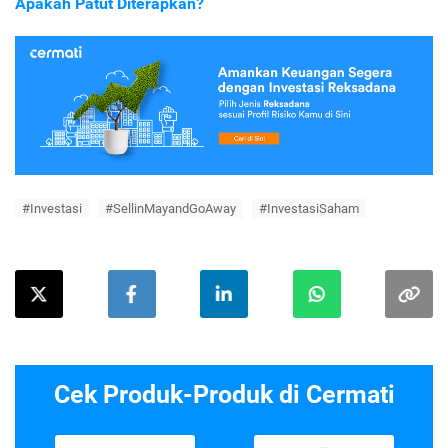
Apakah Patut Diterapkan?
#Investasi
#SellinMayandGoAway
#InvestasiSaham
Cek Produk-Produk di Cermati