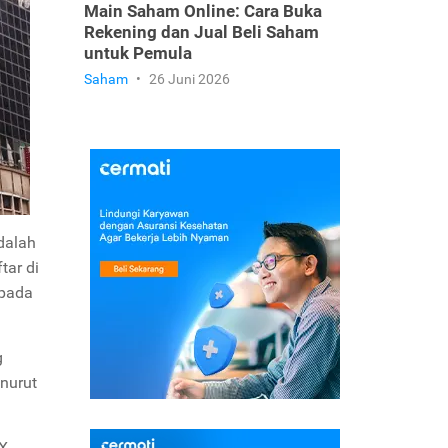
Main Saham Online: Cara Buka
Rekening dan Jual Beli Saham
untuk Pemula
Saham
•
26 Juni 2026
dalah
tar di
 pada
g
enurut
X,