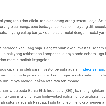
l yang tabu dan dilakukan oleh orang-orang tertentu saja. Sek
orang bisa mengakses berbagai aplikasi online yang dikhusus
r saham yang cukup banyak dan bisa dimulai dengan modal yan
 bermodalkan uang saja. Pengetahuan akan investasi saham 
 pihak-pihak yang terlibat dan komponen lainnya pada saham juga
dan meminimalisir kegagalan.
harus dipahami oleh para investor pemula adalah
indeks saham
.
an nilai pada pasar saham. Perhitungan indeks saham dihitu
da umumnya menggunakan rata-rata tertimbang.
saham atau pada Bursa Efek Indonesia (BEI) jika menginginkan
kamu yang menginginkan berinvestasi saham di perusahaan luar
alah satunya adalah Nasdaq. Ingin tahu lebih lengkap mengenai