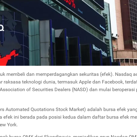
ntuk membeli dan memperdagangkan sekuritas (efek). Nasdaq a
r raksasa teknologi dunia, termasuk Apple dan Facebook, terdaf
 Association of Securities Dealers (NASD) dan mulai beroperasi
lers Automated Quotations Stock Market) adalah bursa efek yan
sa efek ini berada pada posisi kedua dalam daftar bursa efek m
ew York.
pok bursa OMX dari Skandinavia, menjadikan grup Nasdaq OM