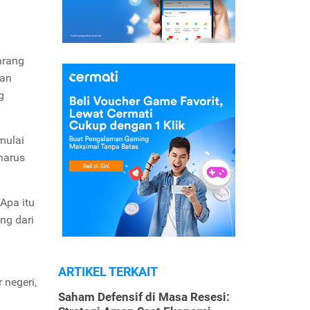
arang
kan
g
mulai
 harus
 Apa itu
ng dari
ARTIKEL TERKAIT
 negeri,
Saham Defensif di Masa Resesi: