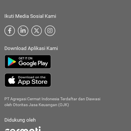
Ikuti Media Sosial Kami
Download Aplikasi Kami
PT Agregasi Cermat Indonesia
Terdaftar dan Diawasi
oleh Otoritas Jasa Keuangan (OJK)
Didukung oleh